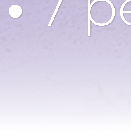
•
7 p