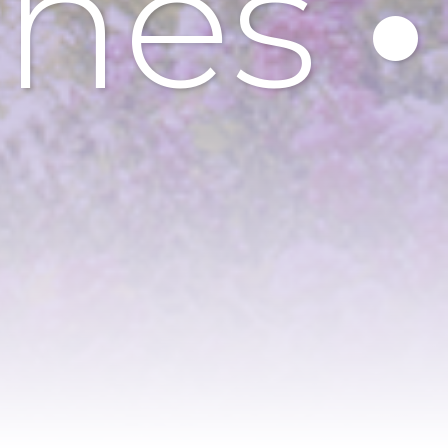
nnes
•